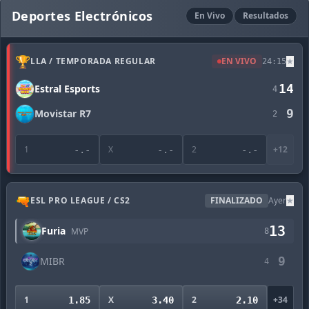
Deportes Electrónicos
En Vivo
Resultados
🏆
LLA / TEMPORADA REGULAR
EN VIVO
★
24:15
14
Estral Esports
4
9
Movistar R7
2
1
X
2
+12
-.-
-.-
-.-
🔫
ESL PRO LEAGUE / CS2
FINALIZADO
Ayer
★
13
Furia
MVP
8
9
MIBR
4
1
X
2
+34
1.85
3.40
2.10